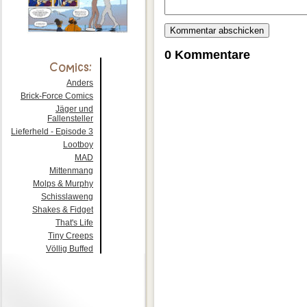
0 Kommentare
Anders
Brick-Force Comics
Jäger und
Fallensteller
Lieferheld - Episode 3
Lootboy
MAD
Mittenmang
Molps & Murphy
Schisslaweng
Shakes & Fidget
That's Life
Tiny Creeps
Völlig Buffed