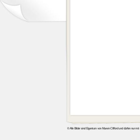
© Alle Bilder sind Eigentum von Marvin Clifford und dürfen nur mi