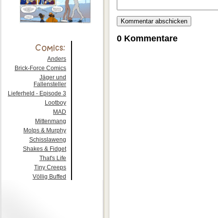
0 Kommentare
Anders
Brick-Force Comics
Jäger und
Fallensteller
Lieferheld - Episode 3
Lootboy
MAD
Mittenmang
Molps & Murphy
Schisslaweng
Shakes & Fidget
That's Life
Tiny Creeps
Völlig Buffed