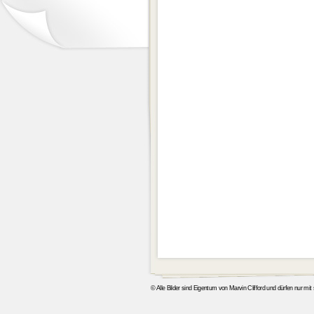
© Alle Bilder sind Eigentum von Marvin Clifford und dürfen nur mi