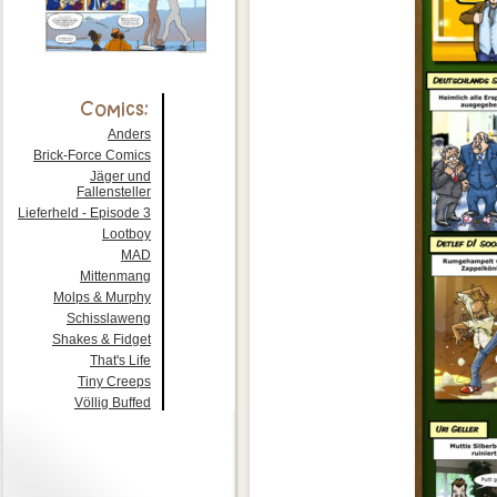
Anders
Brick-Force Comics
Jäger und
Fallensteller
Lieferheld - Episode 3
Lootboy
MAD
Mittenmang
Molps & Murphy
Schisslaweng
Shakes & Fidget
That's Life
Tiny Creeps
Völlig Buffed