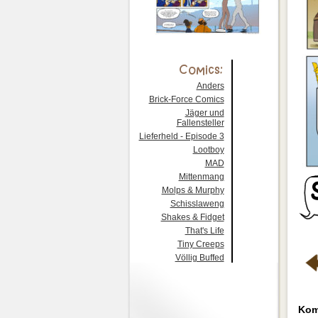
Anders
Brick-Force Comics
Jäger und
Fallensteller
Lieferheld - Episode 3
Lootboy
MAD
Mittenmang
Molps & Murphy
Schisslaweng
Shakes & Fidget
That's Life
Tiny Creeps
Völlig Buffed
Kom