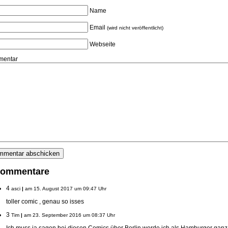
Name
Email
(wird nicht veröffentlicht)
Webseite
entar
Kommentare
4
asci
|
am 15. August 2017 um 09:47 Uhr
toller comic , genau so isses
3
Tim
|
am 23. September 2016 um 08:37 Uhr
Ich muss ja sagen bei diesen Comics über Berlin werde ich als Hamburger ganz n