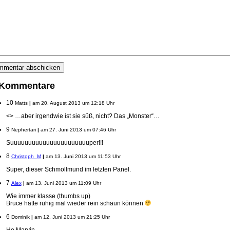
 Kommentare
10
Matts
|
am 20. August 2013 um 12:18 Uhr
<> …aber irgendwie ist sie süß, nicht? Das „Monster“…
9
Nephertari
|
am 27. Juni 2013 um 07:46 Uhr
Suuuuuuuuuuuuuuuuuuuuuuper!!!
8
Christoph_M
|
am 13. Juni 2013 um 11:53 Uhr
Super, dieser Schmollmund im letzten Panel.
7
Alex
|
am 13. Juni 2013 um 11:09 Uhr
Wie immer klasse (thumbs up)
Bruce hätte ruhig mal wieder rein schaun können
6
Dominik
|
am 12. Juni 2013 um 21:25 Uhr
He Marvin,