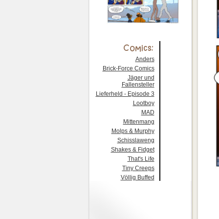
Anders
Brick-Force Comics
Jäger und
Fallensteller
Lieferheld - Episode 3
Lootboy
MAD
Mittenmang
Molps & Murphy
Schisslaweng
Shakes & Fidget
That's Life
Tiny Creeps
Völlig Buffed