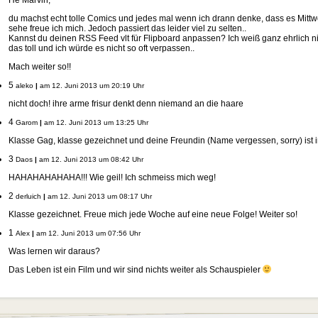
du machst echt tolle Comics und jedes mal wenn ich drann denke, dass es Mittwo
sehe freue ich mich. Jedoch passiert das leider viel zu selten..
Kannst du deinen RSS Feed vlt für Flipboard anpassen? Ich weiß ganz ehrlich n
das toll und ich würde es nicht so oft verpassen..
Mach weiter so!!
5
aleko
|
am 12. Juni 2013 um 20:19 Uhr
nicht doch! ihre arme frisur denkt denn niemand an die haare
4
Garom
|
am 12. Juni 2013 um 13:25 Uhr
Klasse Gag, klasse gezeichnet und deine Freundin (Name vergessen, sorry) ist in
3
Daos
|
am 12. Juni 2013 um 08:42 Uhr
HAHAHAHAHAHA!!! Wie geil! Ich schmeiss mich weg!
2
derluich
|
am 12. Juni 2013 um 08:17 Uhr
Klasse gezeichnet. Freue mich jede Woche auf eine neue Folge! Weiter so!
1
Alex
|
am 12. Juni 2013 um 07:56 Uhr
Was lernen wir daraus?
Das Leben ist ein Film und wir sind nichts weiter als Schauspieler