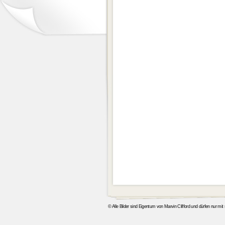
© Alle Bilder sind Eigentum von Marvin Clifford und dürfen nur mi