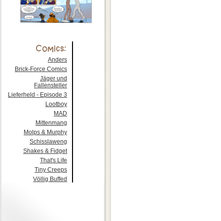
Anders
Brick-Force Comics
Jäger und
Fallensteller
Lieferheld - Episode 3
Lootboy
MAD
Mittenmang
Molps & Murphy
Schisslaweng
Shakes & Fidget
That's Life
Tiny Creeps
Völlig Buffed