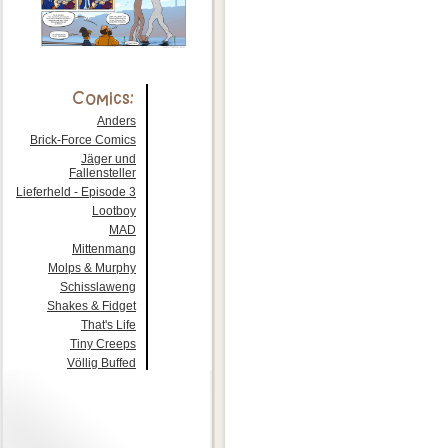
Anders
Brick-Force Comics
Jäger und
Fallensteller
Lieferheld - Episode 3
Lootboy
MAD
Mittenmang
Molps & Murphy
Schisslaweng
Shakes & Fidget
That's Life
Tiny Creeps
Völlig Buffed