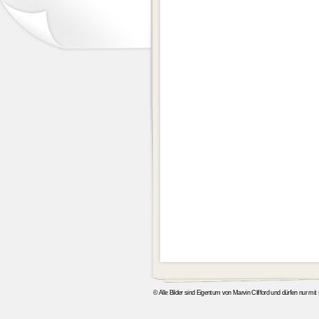
© Alle Bilder sind Eigentum von Marvin Clifford und dürfen nur mi